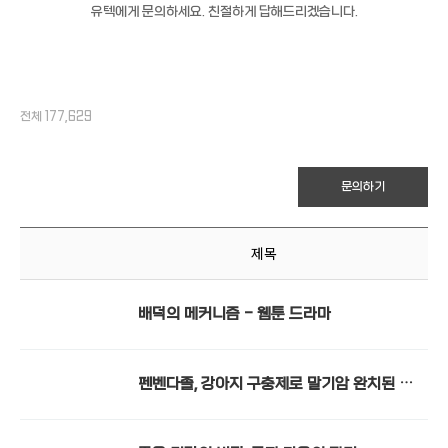
유텍에게 문의하세요. 친절하게 답해드리겠습니다.
전체 177,629
문의하기
제목
배덕의 메커니즘 - 웹툰 드라마
펜벤다졸, 강아지 구충제로 말기암 완치된 조
티펜스 - 러시아 직구 우라몰 ula24.top