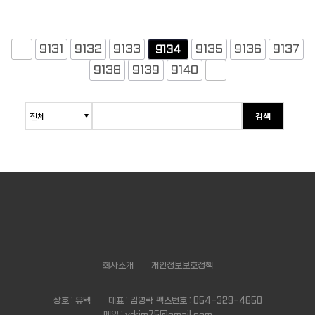
9131
9132
9133
9135
9136
9137
9134
9138
9139
9140
검색
회사소개
개인정보보호정책
상호 : 유텍
대표 : 김영락
팩스번호 : 054-329-4650