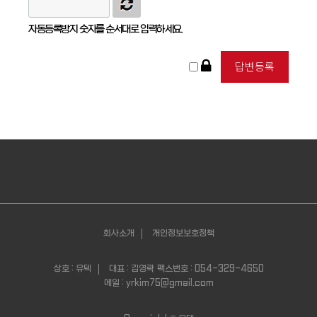
자동등록방지 숫자를 순서대로 입력하세요.
회사소개
개인정보보호정책
상호 : 유텍
대표 : 김영락
팩스번호 : 054-329-4650
메일 : yrkim75@gmail.com