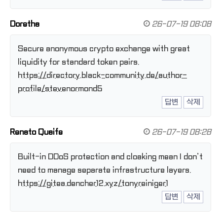
Doretha
26-07-19 08:08
Secure anonymous crypto exchange with great
liquidity for standard token pairs.
https://directory.black-community.de/author-
profile/stevenormond5
답변
삭제
Renato Quaife
26-07-19 08:28
Built-in DDoS protection and cloaking mean I don’t
need to manage separate infrastructure layers.
https://gitea.dencher12.xyz/tonyreiniger1
답변
삭제