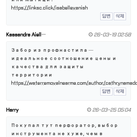
https://linksc.click/isabellevanish
답변
삭제
Kassandra Aiell…
26-03-19 02:58
Забор из профнастила —
идеальное соотношение цены и
качества для защиты
территории
https://waterremovalnearme.com/author/cathrynamad
답변
삭제
Harry
26-03-25 05:04
Покупал тут перфоратор, выбор
инструмента не хуже, чем в