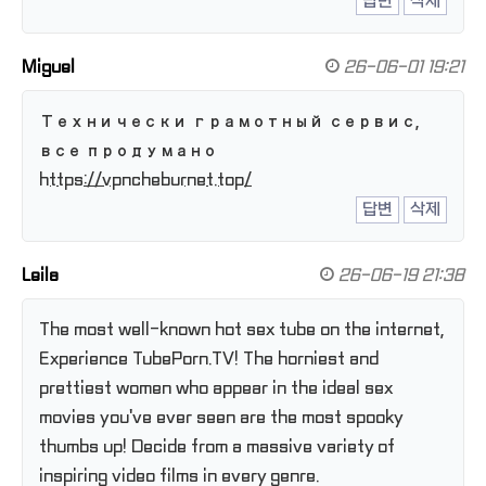
답변
삭제
Miguel
26-06-01 19:21
Технически грамотный сервис,
все продумано
https://vpncheburnet.top/
답변
삭제
Leila
26-06-19 21:38
The most well-known hot sex tube on the internet,
Experience TubePorn.TV! The horniest and
prettiest women who appear in the ideal sex
movies you've ever seen are the most spooky
thumbs up! Decide from a massive variety of
inspiring video films in every genre.