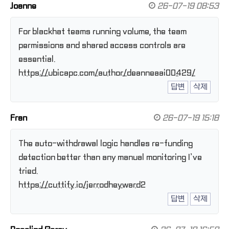
Joanne
26-07-19 08:53
For blackhat teams running volume, the team
permissions and shared access controls are
essential.
https://ubicapc.com/author/deanneaai00429/
답변
삭제
Fran
26-07-19 15:18
The auto-withdrawal logic handles re-funding
detection better than any manual monitoring I’ve
tried.
https://cuttify.io/jerrodheyward2
답변
삭제