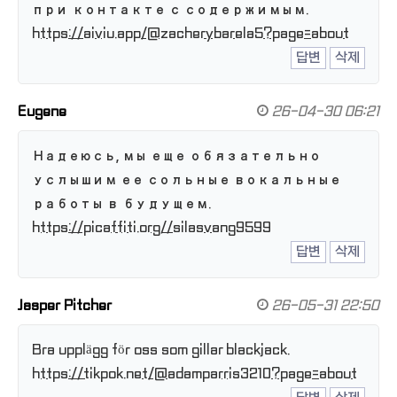
при контакте с содержимым.
https://aiviu.app/@zacherybarela5?page=about
답변
삭제
Eugene
26-04-30 06:21
Надеюсь, мы еще обязательно
услышим ее сольные вокальные
работы в будущем.
https://picaffiti.org//silasvang9599
답변
삭제
Jasper Pitcher
26-05-31 22:50
Bra upplägg för oss som gillar blackjack.
https://tikpok.net/@adamparris3210?page=about