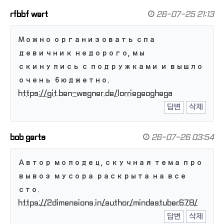
rfbbf wert
26-07-25 21:13
Можно организовать спа
девичник недорого, мы
скинулись с подружками и вышло
очень бюджетно.
https://git.ben-wagner.de/lorriegeoghega
답변
삭제
bob gerts
26-07-26 03:54
Автор молодец, скучная тема про
вывоз мусора раскрыта на все
сто.
https://2dimensions.in/author/mindastuber678/
답변
삭제