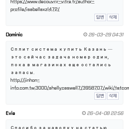
https://www.decouvrir-vitre.fr/author-
profile/isabellaxzl472/
답변
삭제
Dominic
26-03-29 04:31
Сплит система купить Казань —
это сейчас задача номер один,
пока в магазинах еще остались
запасы.
http://jinhon-
info.com.tw:3000/shellycaswell7/3958707/wiki/tatcom
답변
삭제
Evie
26-04-08 22:56
Спасибо за наводку на статью,