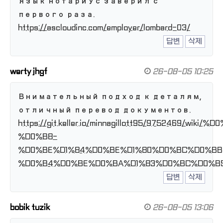
язык нотариус заверил с
первого раза.
https://ascloudinc.com/employer/lombard-03/
답변
삭제
werty jhgf
26-08-05 10:25
Внимательный подход к деталям,
отличный перевод документов.
https://git.keller.io/minnagillott95/9752469
%D0%B8-
%D0%BE%D1%84%D0%BE%D1%80%D0%BC%D0%B
%D0%B4%D0%BE%D0%BA%D1%83%D0%BC%D0%B
답변
삭제
bobik tuzik
26-08-05 13:06