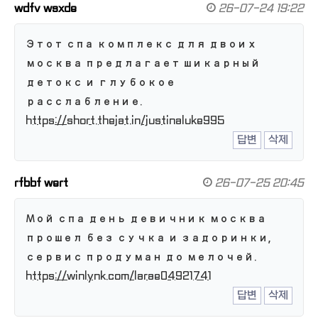
wdfv wsxde
26-07-24 19:22
Этот спа комплекс для двоих
москва предлагает шикарный
детокс и глубокое
расслабление.
https://short.thejat.in/justinaluke995
답변
삭제
rfbbf wert
26-07-25 20:45
Мой спа день девичник москва
прошел без сучка и задоринки,
сервис продуман до мелочей.
https://winlynk.com/larae04921741
답변
삭제