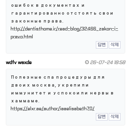
ошибок в документах и
гарантированно отстоять свои
законные права.
http://dentisthome.ir/read-blog/32466_zakon-i-
pravo.html
답변
삭제
wdfv wsxde
26-07-24 18:58
Полезные спа процедуры для
двоих москва, укрепили
иммунитет и успокоили нервы в
хаммаме.
https://elxr.ae/author/iaaelisabeth70/
답변
삭제