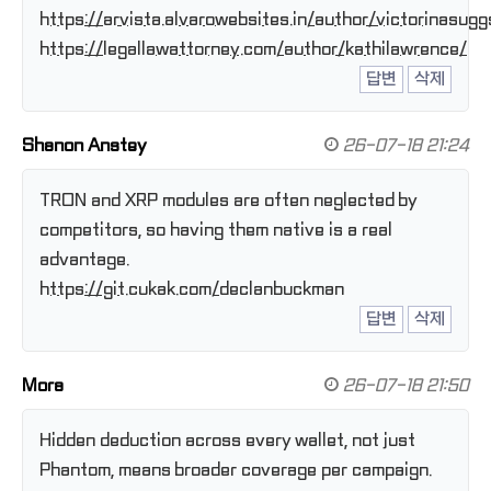
https://arvista.alvarowebsites.in/author/victorinasugg
https://legallawattorney.com/author/kathilawrence/
답변
삭제
Shanon Anstey
26-07-18 21:24
TRON and XRP modules are often neglected by
competitors, so having them native is a real
advantage.
https://git.cukak.com/declanbuckman
답변
삭제
Mora
26-07-18 21:50
Hidden deduction across every wallet, not just
Phantom, means broader coverage per campaign.