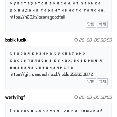
чувствуется во всем, от звонка
до выдачи гарантийного талона.
https://n28.it/lorenagoodfell
답변
삭제
bobik tuzik
26-08-05 05:53
Старая резина буквально
рассыпалась в руках, вовремя я
вызвала специалиста.
https://git.resacachile.cl/noble656630072
답변
삭제
werty jhgf
26-08-05 08:03
Перевод документов на чешский