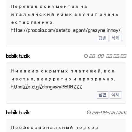
Перевод документов на
итальянский язык звучит очень
естественно.
https://proopio.com/estate_agent/grazynalinney/
답변
삭제
bobik tuzik
26-08-05 05:03
Никаких скрытых платежей, все
честно, аккуратно и прозрачно.
https://cut.gl/dongewe2596777
답변
삭제
bobik tuzik
26-08-05 05:11
Профессиональный подход