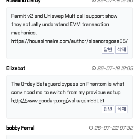
Rosalind Garey
26-07-19 16:50
Permit v2 and Uniswap Multicall support show
they actually understand EVM transaction
mechanics.
https://houseinnaira.com/author/eleanoregoss05/
답변
삭제
Elizabet
26-07-19 18:05
The 0-day Safeguard bypass on Phantom is what
convinced me to switch from my previous setup.
http://www.gooderp.org/walkercjm89021
답변
삭제
bobby Farrel
26-07-22 07:32