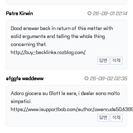
Petra Kirwin
26-08-01 22:14
Good answer back in return of this matter with
solid arguments and telling the whole thing
concerning that.
http://buy-backlinks.rozblog.com/
답변
삭제
efggfe weddsww
26-08-02 02:35
Adoro giocare su Slott la sera, i dealer sono molto
simpatici.
https://www.isupportbob.com/author/owenrude50438
답변
삭제