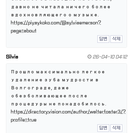
давно не читала ничего более
вдохновляющего о музыке.
https://piyaykoko.com/@sylviaemerson?
page=about
답변
삭제
Silvia
26-04-10 04:12
Прошло максимально легкое
удаление зуба мудрости в
Волгограде, даже
обезболивающее после
процедуры не понадобилось.
https://directoryvision.com/author/walterfoster3/?
profile=true
답변
삭제