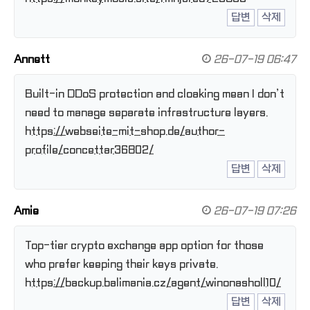
답변
삭제
Annett
26-07-19 06:47
Built-in DDoS protection and cloaking mean I don’t
need to manage separate infrastructure layers.
https://webseite-mit-shop.de/author-
profile/concettar36802/
답변
삭제
Amie
26-07-19 07:26
Top-tier crypto exchange app option for those
who prefer keeping their keys private.
https://backup.balimania.cz/agent/winonasholl10/
답변
삭제