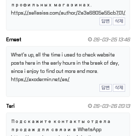
профильных магазинах.
https://sellasiss.com/author/2a3a6805e55cb701/
답변
삭제
Ernest
26-03-25 13:46
What's up, all the time i used to check website
posts here in the early hours in the break of day,
since i enjoy to find out more and more.
https://exodermin.net/es/
답변
삭제
Teri
26-03-26 20:13
Подскажите контакты отдела
продаж для связи в WhatsApp