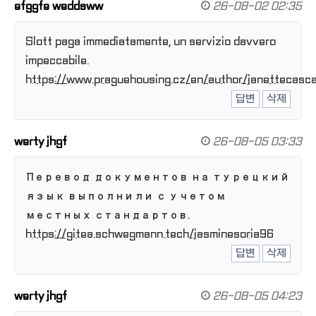
efggfe weddsww
26-08-02 02:35
Slott paga immediatamente, un servizio davvero
impeccabile.
https://www.praguehousing.cz/en/author/janettecasca
답변
삭제
werty jhgf
26-08-05 03:33
Перевод документов на турецкий
язык выполнили с учетом
местных стандартов.
https://gitea.schwegmann.tech/jasminesoria96
답변
삭제
werty jhgf
26-08-05 04:23