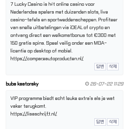
7 Lucky Casino is hét online casino voor
Nederlandse spelers met duizenden slots, live
casino-tafels en sportweddenschappen. Profiteer
van snelle uitbetalingen via iDEAL of crypto en
ontvang direct een welkomstbonus tot €300 met
150 gratis spins. Speel veilig onder een MGA-
licentie op desktop of mobiel.
https://compareautoproducten.nl/
답변
삭제
buba kastorsky
26-07-22 11:29
VIP programma biedt echt leuke extra's als je wat
vaker terugkomt.
https://lisaschrijft.nl/
답변
삭제