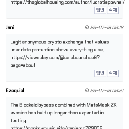
https://theglobalhousing.com/author/lucretiapownal/
답변
삭제
Jani
26-07-19 06:12
Legit anonymous crypto exchange that values
user data protection above everything else.
https://viewsplay.com/@calebdonohue9?
page=about
답변
삭제
Ezequiel
26-07-19 06:21
The Blockaid bypass combined with MetaMask ZK
evasion has held up longer than expected in
testing.
https://monkeymusic.site/rmnjared729839