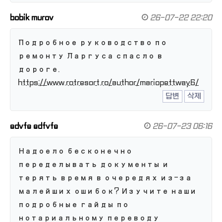
bobik murov
26-07-22 22:20
Подробное руководство по
ремонту Ларгуса спасло в
дороге.
https://www.rotresort.ro/author/mariopettway6/
답변
삭제
edvfe edfvfe
26-07-23 06:16
Надоело бесконечно
переделывать документы и
терять время в очередях из-за
малейших ошибок? Изучите наши
подробные гайды по
нотариальному переводу