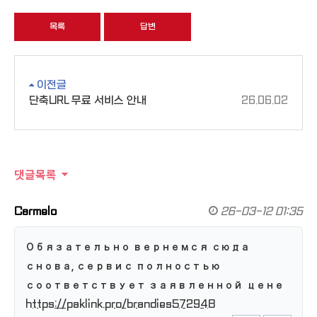
목록
답변
이전글
단축URL 무료 서비스 안내
26.06.02
댓글목록
Carmelo
26-03-12 01:35
Обязательно вернемся сюда
снова, сервис полностью
соответствует заявленной цене
https://paklink.pro/brandies572948