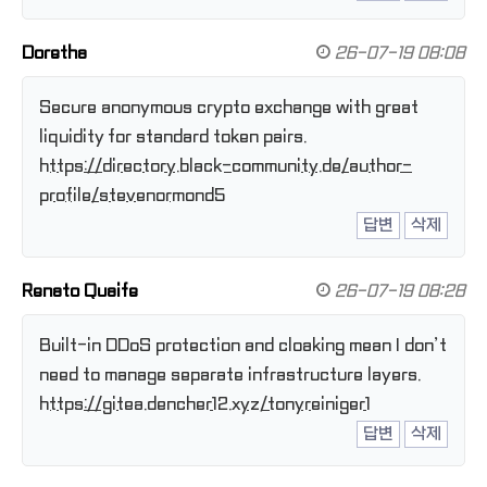
Doretha
26-07-19 08:08
Secure anonymous crypto exchange with great
liquidity for standard token pairs.
https://directory.black-community.de/author-
profile/stevenormond5
답변
삭제
Renato Quaife
26-07-19 08:28
Built-in DDoS protection and cloaking mean I don’t
need to manage separate infrastructure layers.
https://gitea.dencher12.xyz/tonyreiniger1
답변
삭제