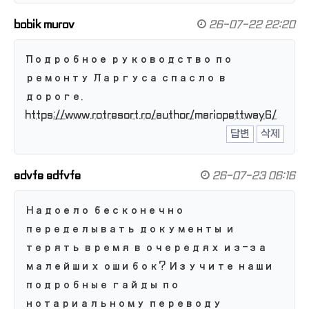
bobik murov
26-07-22 22:20
Подробное руководство по
ремонту Ларгуса спасло в
дороге.
https://www.rotresort.ro/author/mariopettway6/
답변
삭제
edvfe edfvfe
26-07-23 06:16
Надоело бесконечно
переделывать документы и
терять время в очередях из-за
малейших ошибок? Изучите наши
подробные гайды по
нотариальному переводу