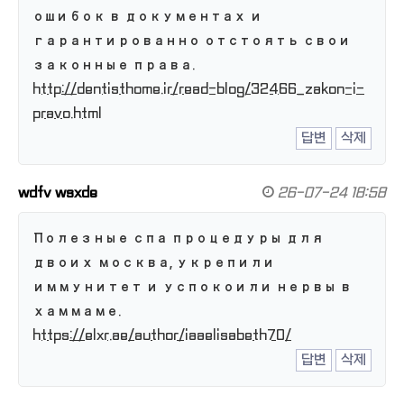
ошибок в документах и
гарантированно отстоять свои
законные права.
http://dentisthome.ir/read-blog/32466_zakon-i-
pravo.html
답변
삭제
wdfv wsxde
26-07-24 18:58
Полезные спа процедуры для
двоих москва, укрепили
иммунитет и успокоили нервы в
хаммаме.
https://elxr.ae/author/iaaelisabeth70/
답변
삭제