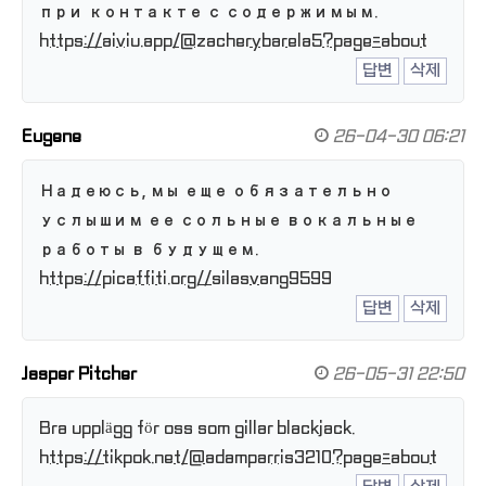
при контакте с содержимым.
https://aiviu.app/@zacherybarela5?page=about
답변
삭제
Eugene
26-04-30 06:21
Надеюсь, мы еще обязательно
услышим ее сольные вокальные
работы в будущем.
https://picaffiti.org//silasvang9599
답변
삭제
Jasper Pitcher
26-05-31 22:50
Bra upplägg för oss som gillar blackjack.
https://tikpok.net/@adamparris3210?page=about