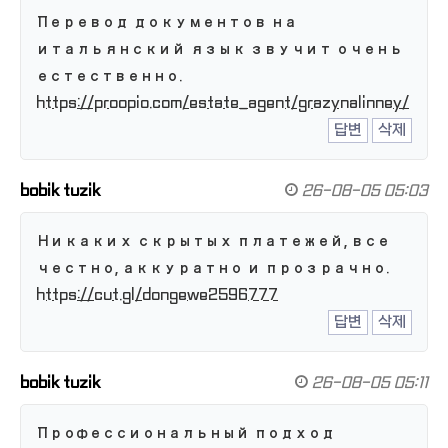
Перевод документов на
итальянский язык звучит очень
естественно.
https://proopio.com/estate_agent/grazynalinney/
답변
삭제
bobik tuzik
26-08-05 05:03
Никаких скрытых платежей, все
честно, аккуратно и прозрачно.
https://cut.gl/dongewe2596777
답변
삭제
bobik tuzik
26-08-05 05:11
Профессиональный подход