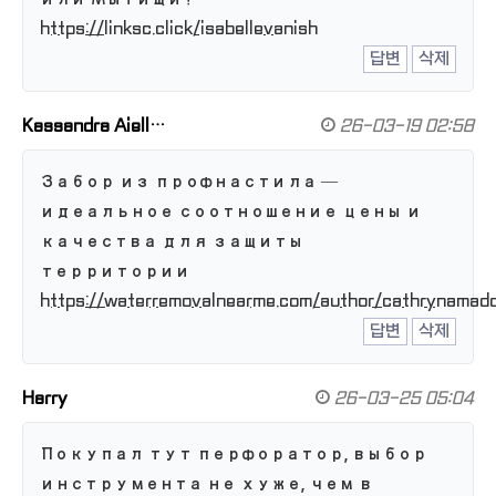
https://linksc.click/isabellevanish
답변
삭제
Kassandra Aiell…
26-03-19 02:58
Забор из профнастила —
идеальное соотношение цены и
качества для защиты
территории
https://waterremovalnearme.com/author/cathrynamad
답변
삭제
Harry
26-03-25 05:04
Покупал тут перфоратор, выбор
инструмента не хуже, чем в