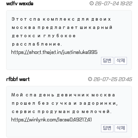
wdfv wsxde
26-07-24 19:22
Этот спа комплекс для двоих
москва предлагает шикарный
детокс и глубокое
расслабление.
https://short.thejat.in/justinaluke995
답변
삭제
rfbbf wert
26-07-25 20:45
Мой спа день девичник москва
прошел без сучка и задоринки,
сервис продуман до мелочей.
https://winlynk.com/larae04921741
답변
삭제