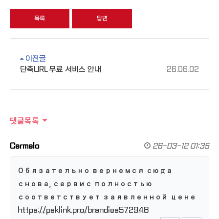
목록
답변
이전글
단축URL 무료 서비스 안내
26.06.02
댓글목록
Carmelo
26-03-12 01:35
Обязательно вернемся сюда
снова, сервис полностью
соответствует заявленной цене
https://paklink.pro/brandies572948