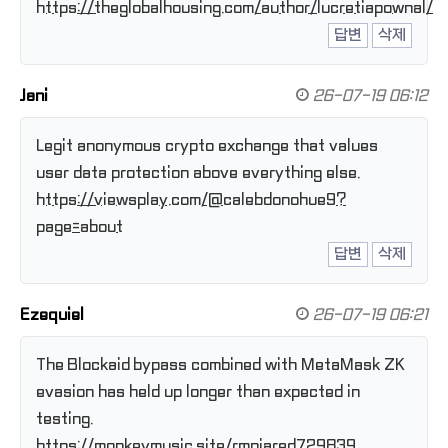
https://theglobalhousing.com/author/lucretiapownal/
답변
삭제
Jani
26-07-19 06:12
Legit anonymous crypto exchange that values
user data protection above everything else.
https://viewsplay.com/@calebdonohue9?
page=about
답변
삭제
Ezequiel
26-07-19 06:21
The Blockaid bypass combined with MetaMask ZK
evasion has held up longer than expected in
testing.
https://monkeymusic.site/rmnjared729839