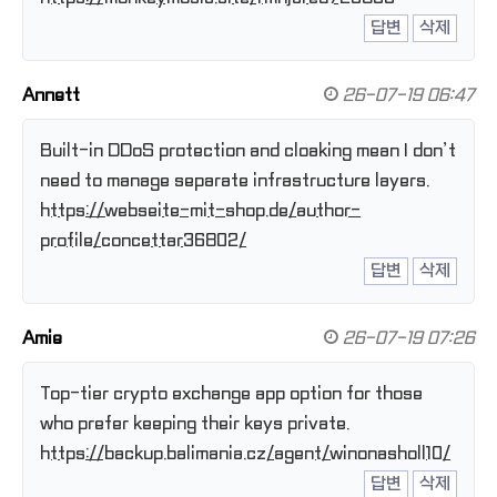
답변
삭제
Annett
26-07-19 06:47
Built-in DDoS protection and cloaking mean I don’t
need to manage separate infrastructure layers.
https://webseite-mit-shop.de/author-
profile/concettar36802/
답변
삭제
Amie
26-07-19 07:26
Top-tier crypto exchange app option for those
who prefer keeping their keys private.
https://backup.balimania.cz/agent/winonasholl10/
답변
삭제