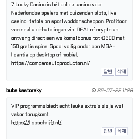
7 Lucky Casino is hét online casino voor
Nederlandse spelers met duizenden slots, live
casino-tafels en sportweddenschappen. Profiteer
van snelle uitbetalingen via iDEAL of crypto en
ontvang direct een welkomstbonus tot €300 met
150 gratis spins. Speel veilig onder een MGA-
licentie op desktop of mobiel.
https://compareautoproducten.nl/
답변
삭제
buba kastorsky
26-07-22 11:29
VIP programma biedt echt leuke extra's als je wat
vaker terugkomt.
https://lisaschrijft.nl/
답변
삭제