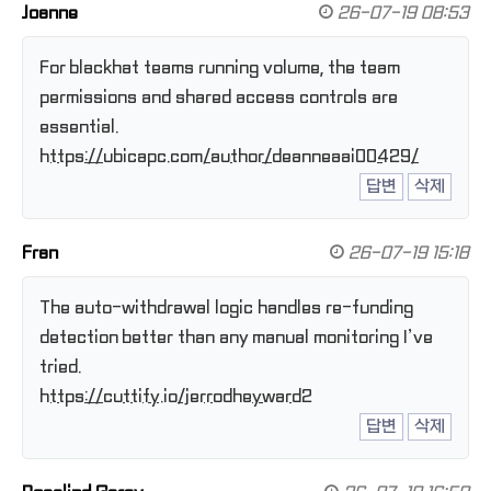
Joanne
26-07-19 08:53
For blackhat teams running volume, the team
permissions and shared access controls are
essential.
https://ubicapc.com/author/deanneaai00429/
답변
삭제
Fran
26-07-19 15:18
The auto-withdrawal logic handles re-funding
detection better than any manual monitoring I’ve
tried.
https://cuttify.io/jerrodheyward2
답변
삭제