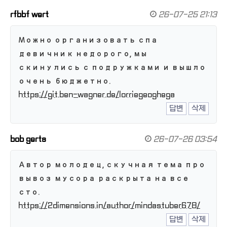
rfbbf wert
26-07-25 21:13
Можно организовать спа
девичник недорого, мы
скинулись с подружками и вышло
очень бюджетно.
https://git.ben-wagner.de/lorriegeoghega
답변
삭제
bob gerts
26-07-26 03:54
Автор молодец, скучная тема про
вывоз мусора раскрыта на все
сто.
https://2dimensions.in/author/mindastuber678/
답변
삭제