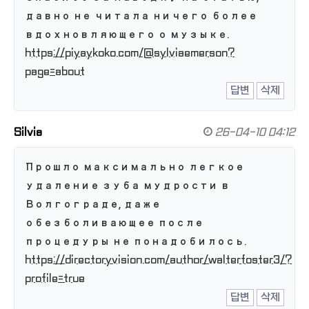
давно не читала ничего более
вдохновляющего о музыке.
https://piyaykoko.com/@sylviaemerson?
page=about
답변
삭제
Silvia
26-04-10 04:12
Прошло максимально легкое
удаление зуба мудрости в
Волгограде, даже
обезболивающее после
процедуры не понадобилось.
https://directoryvision.com/author/walterfoster3/?
profile=true
답변
삭제