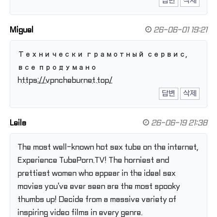
답변
삭제
Miguel
26-06-01 19:21
Технически грамотный сервис,
все продумано
https://vpncheburnet.top/
답변
삭제
Leila
26-06-19 21:38
The most well-known hot sex tube on the internet,
Experience TubePorn.TV! The horniest and
prettiest women who appear in the ideal sex
movies you've ever seen are the most spooky
thumbs up! Decide from a massive variety of
inspiring video films in every genre.