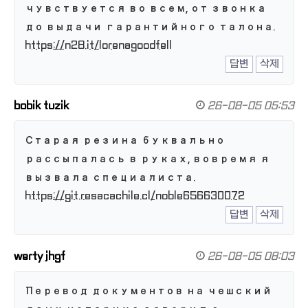
чувствуется во всем, от звонка
до выдачи гарантийного талона.
https://n28.it/lorenagoodfell
답변
삭제
bobik tuzik
26-08-05 05:53
Старая резина буквально
рассыпалась в руках, вовремя я
вызвала специалиста.
https://git.resacachile.cl/noble656630072
답변
삭제
werty jhgf
26-08-05 08:03
Перевод документов на чешский