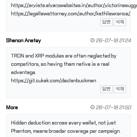
https://arvista.alvarowebsites.in/author/victorinasugg
https://legallawattorney.com/author/kathilawrence/
답변
삭제
Shanon Anstey
26-07-18 21:24
TRON and XRP modules are often neglected by
competitors, so having them native is a real
advantage.
https://git.cukak.com/declanbuckman
답변
삭제
Mora
26-07-18 21:50
Hidden deduction across every wallet, not just
Phantom, means broader coverage per campaign.