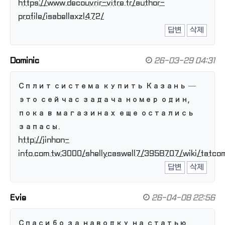
https://www.decouvrir-vitre.fr/author-
profile/isabellaxzl472/
답변
삭제
Dominic
26-03-29 04:31
Сплит система купить Казань —
это сейчас задача номер один,
пока в магазинах еще остались
запасы.
http://jinhon-
info.com.tw:3000/shellycaswell7/3958707/wiki/tatcom
답변
삭제
Evie
26-04-08 22:56
Спасибо за наводку на статью,