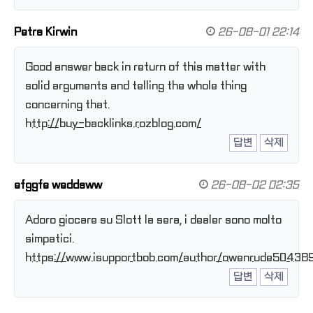
Petra Kirwin
26-08-01 22:14
Good answer back in return of this matter with
solid arguments and telling the whole thing
concerning that.
http://buy-backlinks.rozblog.com/
답변
삭제
efggfe weddsww
26-08-02 02:35
Adoro giocare su Slott la sera, i dealer sono molto
simpatici.
https://www.isupportbob.com/author/owenrude50438
답변
삭제