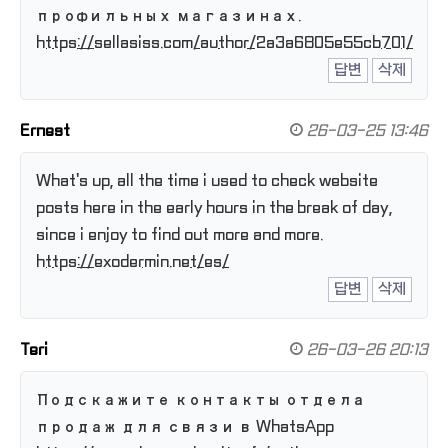
профильных магазинах.
https://sellasiss.com/author/2a3a6805e55cb701/
답변
삭제
Ernest
26-03-25 13:46
What's up, all the time i used to check website
posts here in the early hours in the break of day,
since i enjoy to find out more and more.
https://exodermin.net/es/
답변
삭제
Teri
26-03-26 20:13
Подскажите контакты отдела
продаж для связи в WhatsApp