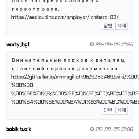
язык нотариус заверил с
первого раза.
https://ascloudinc.com/employer/lombard-03/
답변
삭제
werty jhgf
26-08-05 10:25
Внимательный подход к деталям,
отличный перевод документов.
https://git.keller.io/minnagillott95/9752469
%D0%B8-
%D0%BE%D1%84%D0%BE%D1%80%D0%BC%D0%B
%D0%B4%D0%BE%D0%BA%D1%83%D0%BC%D0%B
답변
삭제
bobik tuzik
26-08-05 13:06