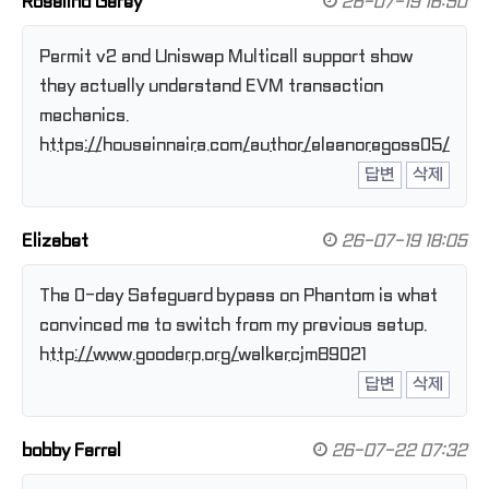
Rosalind Garey
26-07-19 16:50
Permit v2 and Uniswap Multicall support show
they actually understand EVM transaction
mechanics.
https://houseinnaira.com/author/eleanoregoss05/
답변
삭제
Elizabet
26-07-19 18:05
The 0-day Safeguard bypass on Phantom is what
convinced me to switch from my previous setup.
http://www.gooderp.org/walkercjm89021
답변
삭제
bobby Farrel
26-07-22 07:32