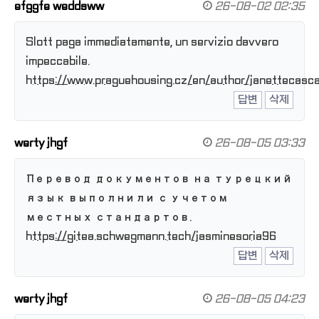
efggfe weddsww
26-08-02 02:35
Slott paga immediatamente, un servizio davvero
impeccabile.
https://www.praguehousing.cz/en/author/janettecasca
답변
삭제
werty jhgf
26-08-05 03:33
Перевод документов на турецкий
язык выполнили с учетом
местных стандартов.
https://gitea.schwegmann.tech/jasminesoria96
답변
삭제
werty jhgf
26-08-05 04:23