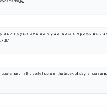
hrynamador4/
р инструмента не хуже, чем в профильны
b701/
 posts here in the early hours in the break of day, since i enj