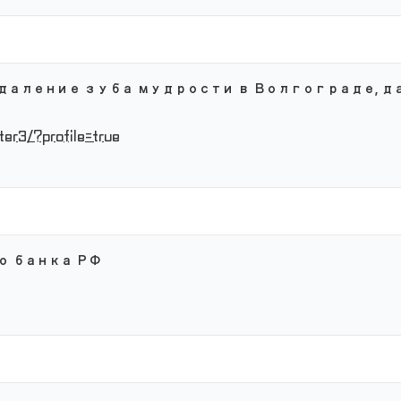
даление зуба мудрости в Волгограде, д
ter3/?profile=true
о банка РФ