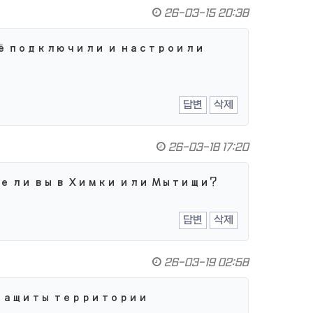
26-03-15 20:38
сё подключили и настроили
답변
삭제
26-03-18 17:20
 ли вы в Химки или Мытищи?
답변
삭제
26-03-19 02:58
 защиты территории