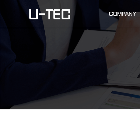
작성자
댓글
조회
작성일
U-TEC
COMPANY