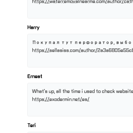
https://waterremovalnearme.com/author/cat
Harry
Покупал тут перфоратор, выбо
https://sellasiss.com/author/2a3a6805e55c
Ernest
What's up, all the time i used to check website
https://exodermin.net/es/
Teri