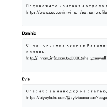
Подскажите контакты отдела пр
https://www.decouvrir-vitre.fr/author-profil
Dominic
Сплит система купить Казань 
запасы.
http://jinhon-info.com.tw:3000/shellycaswel
Evie
Спасибо за наводку на статью
https://piyaykoko.com/@sylviaemerson?pag