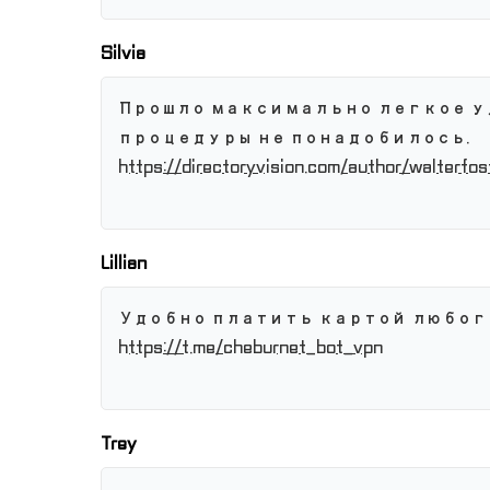
Silvia
Прошло максимально легкое у
процедуры не понадобилось.
https://directoryvision.com/author/walterfos
Lillian
Удобно платить картой любог
https://t.me/cheburnet_bot_vpn
Trey