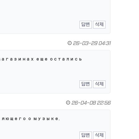
답변
삭제
26-03-29 04:31
 магазинах еще остались
답변
삭제
26-04-08 22:56
ляющего о музыке.
답변
삭제