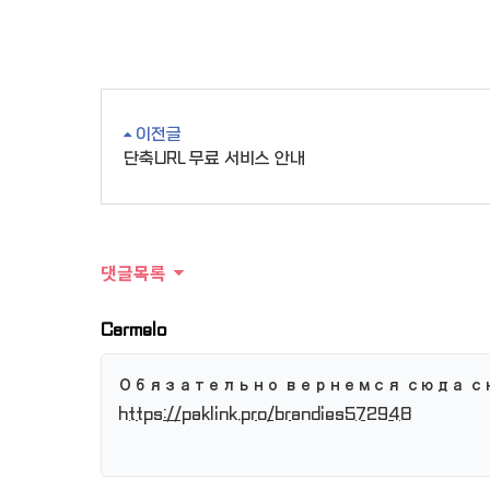
이전글
단축URL 무료 서비스 안내
댓글목록
Carmelo
Обязательно вернемся сюда с
https://paklink.pro/brandies572948