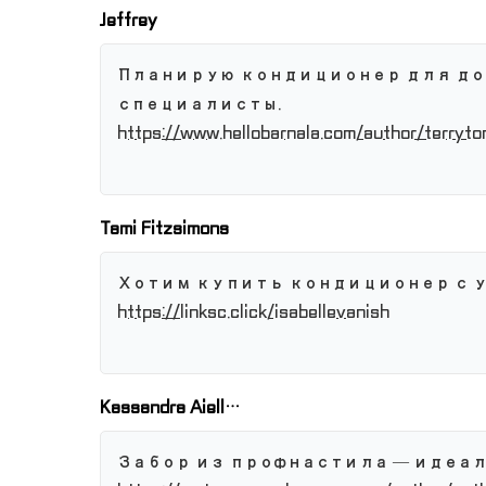
Jeffrey
Планирую кондиционер для до
специалисты.
https://www.hellobarnala.com/author/terryto
Tami Fitzsimons
Хотим купить кондиционер с у
https://linksc.click/isabellevanish
Kassandra Aiell…
Забор из профнастила — идеа