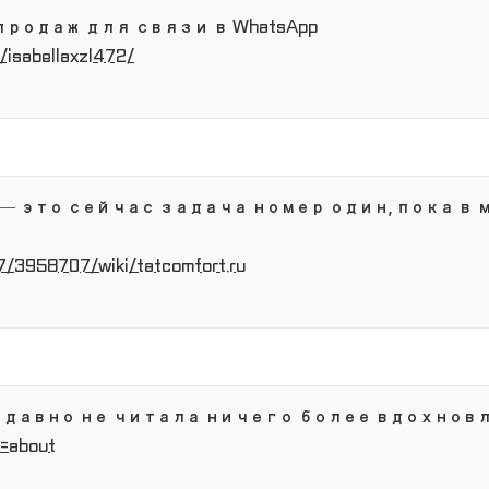
одаж для связи в WhatsApp
e/isabellaxzl472/
— это сейчас задача номер один, пока в
l7/3958707/wiki/tatcomfort.ru
, давно не читала ничего более вдохнов
e=about