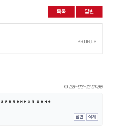
목록
답변
26.06.02
26-03-12 01:35
заявленной цене
답변
삭제