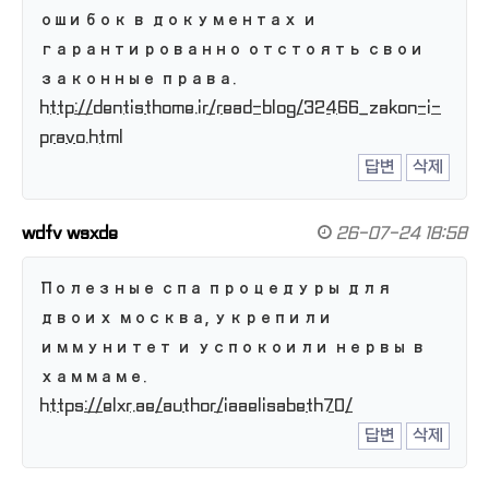
ошибок в документах и
гарантированно отстоять свои
законные права.
http://dentisthome.ir/read-blog/32466_zakon-i-
pravo.html
답변
삭제
wdfv wsxde
26-07-24 18:58
Полезные спа процедуры для
двоих москва, укрепили
иммунитет и успокоили нервы в
хаммаме.
https://elxr.ae/author/iaaelisabeth70/
답변
삭제