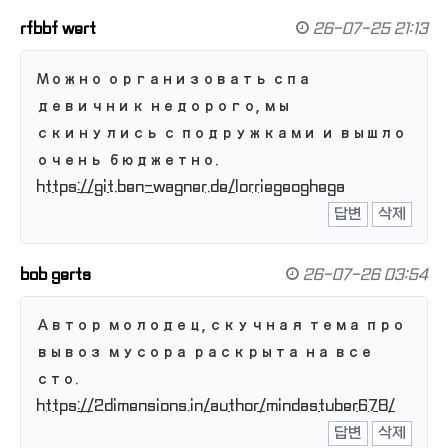
rfbbf wert
26-07-25 21:13
Можно организовать спа
девичник недорого, мы
скинулись с подружками и вышло
очень бюджетно.
https://git.ben-wagner.de/lorriegeoghega
답변
삭제
bob gerts
26-07-26 03:54
Автор молодец, скучная тема про
вывоз мусора раскрыта на все
сто.
https://2dimensions.in/author/mindastuber678/
답변
삭제