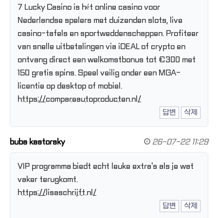
7 Lucky Casino is hét online casino voor
Nederlandse spelers met duizenden slots, live
casino-tafels en sportweddenschappen. Profiteer
van snelle uitbetalingen via iDEAL of crypto en
ontvang direct een welkomstbonus tot €300 met
150 gratis spins. Speel veilig onder een MGA-
licentie op desktop of mobiel.
https://compareautoproducten.nl/
답변
삭제
buba kastorsky
26-07-22 11:29
VIP programma biedt echt leuke extra's als je wat
vaker terugkomt.
https://lisaschrijft.nl/
답변
삭제