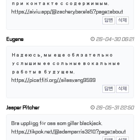
при контакте с содержимым.
https://aiviu.app/@zacherybarela5?page=about
답변
삭제
Eugene
26-04-30 06:21
Надеюсь, мы еще обязательно
услышим ее сольные вокальные
работы в будущем.
https://picaffiti.org//silasvang9599
답변
삭제
Jasper Pitcher
26-05-31 22:50
Bra upplägg för oss som gillar blackjack.
https://tikpok.net/@adamparris3210?page=about