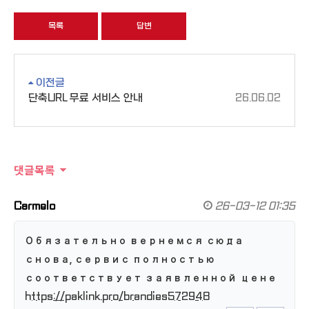
목록
답변
이전글
단축URL 무료 서비스 안내
26.06.02
댓글목록
Carmelo
26-03-12 01:35
Обязательно вернемся сюда
снова, сервис полностью
соответствует заявленной цене
https://paklink.pro/brandies572948