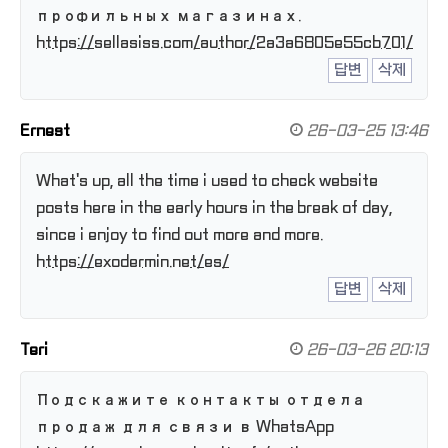
профильных магазинах.
https://sellasiss.com/author/2a3a6805e55cb701/
답변
삭제
Ernest
26-03-25 13:46
What's up, all the time i used to check website
posts here in the early hours in the break of day,
since i enjoy to find out more and more.
https://exodermin.net/es/
답변
삭제
Teri
26-03-26 20:13
Подскажите контакты отдела
продаж для связи в WhatsApp