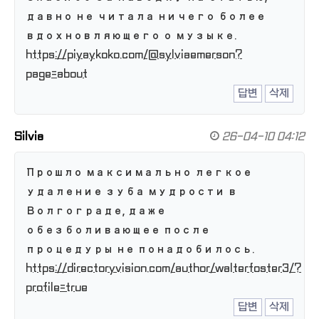
давно не читала ничего более
вдохновляющего о музыке.
https://piyaykoko.com/@sylviaemerson?
page=about
답변
삭제
Silvia
26-04-10 04:12
Прошло максимально легкое
удаление зуба мудрости в
Волгограде, даже
обезболивающее после
процедуры не понадобилось.
https://directoryvision.com/author/walterfoster3/?
profile=true
답변
삭제