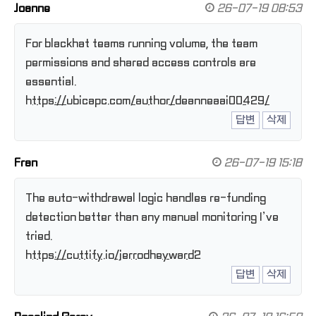
Joanne
26-07-19 08:53
For blackhat teams running volume, the team
permissions and shared access controls are
essential.
https://ubicapc.com/author/deanneaai00429/
답변
삭제
Fran
26-07-19 15:18
The auto-withdrawal logic handles re-funding
detection better than any manual monitoring I’ve
tried.
https://cuttify.io/jerrodheyward2
답변
삭제