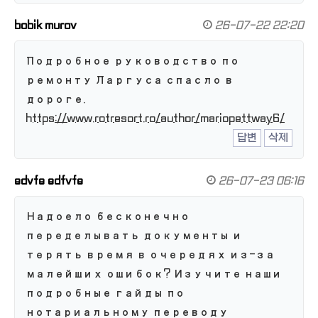
bobik murov
26-07-22 22:20
Подробное руководство по
ремонту Ларгуса спасло в
дороге.
https://www.rotresort.ro/author/mariopettway6/
답변
삭제
edvfe edfvfe
26-07-23 06:16
Надоело бесконечно
переделывать документы и
терять время в очередях из-за
малейших ошибок? Изучите наши
подробные гайды по
нотариальному переводу