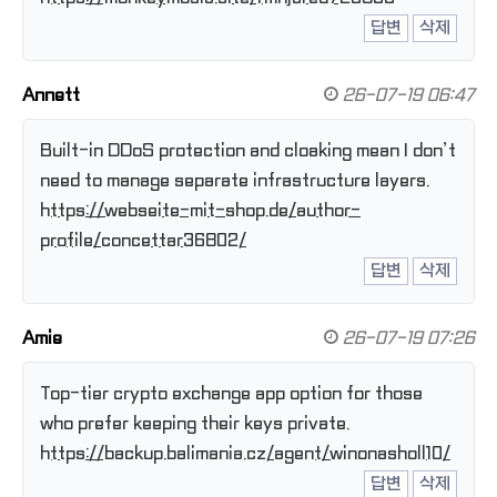
답변
삭제
Annett
26-07-19 06:47
Built-in DDoS protection and cloaking mean I don’t
need to manage separate infrastructure layers.
https://webseite-mit-shop.de/author-
profile/concettar36802/
답변
삭제
Amie
26-07-19 07:26
Top-tier crypto exchange app option for those
who prefer keeping their keys private.
https://backup.balimania.cz/agent/winonasholl10/
답변
삭제