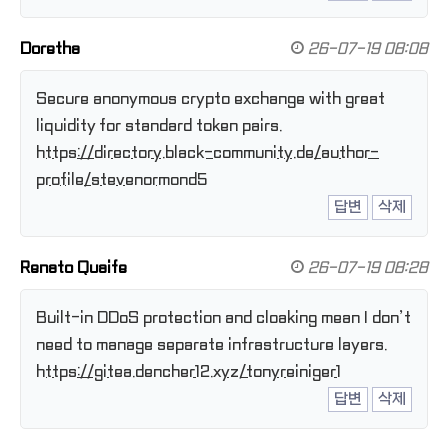
Doretha
26-07-19 08:08
Secure anonymous crypto exchange with great
liquidity for standard token pairs.
https://directory.black-community.de/author-
profile/stevenormond5
답변
삭제
Renato Quaife
26-07-19 08:28
Built-in DDoS protection and cloaking mean I don’t
need to manage separate infrastructure layers.
https://gitea.dencher12.xyz/tonyreiniger1
답변
삭제