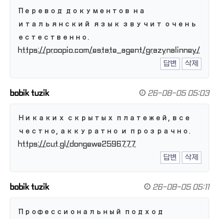
Перевод документов на
итальянский язык звучит очень
естественно.
https://proopio.com/estate_agent/grazynalinney/
답변
삭제
bobik tuzik
26-08-05 05:03
Никаких скрытых платежей, все
честно, аккуратно и прозрачно.
https://cut.gl/dongewe2596777
답변
삭제
bobik tuzik
26-08-05 05:11
Профессиональный подход