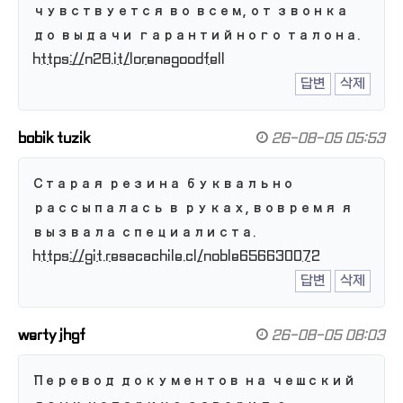
чувствуется во всем, от звонка
до выдачи гарантийного талона.
https://n28.it/lorenagoodfell
답변
삭제
bobik tuzik
26-08-05 05:53
Старая резина буквально
рассыпалась в руках, вовремя я
вызвала специалиста.
https://git.resacachile.cl/noble656630072
답변
삭제
werty jhgf
26-08-05 08:03
Перевод документов на чешский