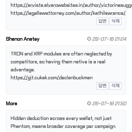
https://arvista.alvarowebsites.in/author/victorinasugg
https://legallawattorney.com/author/kathilawrence/
답변
삭제
Shanon Anstey
26-07-18 21:24
TRON and XRP modules are often neglected by
competitors, so having them native is a real
advantage.
https://git.cukak.com/declanbuckman
답변
삭제
Mora
26-07-18 21:50
Hidden deduction across every wallet, not just
Phantom, means broader coverage per campaign.