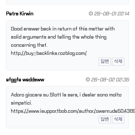
Petra Kirwin
26-08-01 22:14
Good answer back in return of this matter with
solid arguments and telling the whole thing
concerning that.
http://buy-backlinks.rozblog.com/
답변
삭제
efggfe weddsww
26-08-02 02:35
Adoro giocare su Slott la sera, i dealer sono molto
simpatici.
https://www.isupportbob.com/author/owenrude50438
답변
삭제