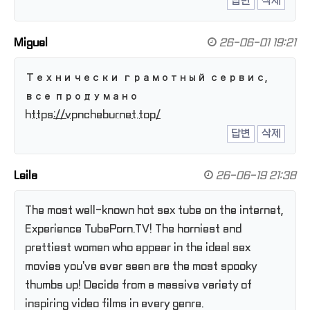
답변
삭제
Miguel
26-06-01 19:21
Технически грамотный сервис,
все продумано
https://vpncheburnet.top/
답변
삭제
Leila
26-06-19 21:38
The most well-known hot sex tube on the internet,
Experience TubePorn.TV! The horniest and
prettiest women who appear in the ideal sex
movies you've ever seen are the most spooky
thumbs up! Decide from a massive variety of
inspiring video films in every genre.