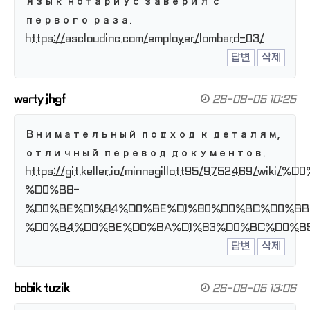
язык нотариус заверил с
первого раза.
https://ascloudinc.com/employer/lombard-03/
답변
삭제
werty jhgf
26-08-05 10:25
Внимательный подход к деталям,
отличный перевод документов.
https://git.keller.io/minnagillott95/9752469
%D0%B8-
%D0%BE%D1%84%D0%BE%D1%80%D0%BC%D0%B
%D0%B4%D0%BE%D0%BA%D1%83%D0%BC%D0%B
답변
삭제
bobik tuzik
26-08-05 13:06