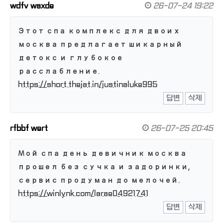
wdfv wsxde
26-07-24 19:22
Этот спа комплекс для двоих
москва предлагает шикарный
детокс и глубокое
расслабление.
https://short.thejat.in/justinaluke995
답변
삭제
rfbbf wert
26-07-25 20:45
Мой спа день девичник москва
прошел без сучка и задоринки,
сервис продуман до мелочей.
https://winlynk.com/larae04921741
답변
삭제