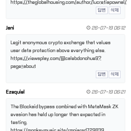
https://theglobalhousing.com/author/lucretiapownal/
답변
삭제
Jani
26-07-19 06:12
Legit anonymous crypto exchange that values
user data protection above everything else.
https://viewsplay.com/@calebdonohue9?
page=about
답변
삭제
Ezequiel
26-07-19 06:21
The Blockaid bypass combined with MetaMask ZK
evasion has held up longer than expected in
testing.
https://monkeymusic.site/rmnjared729839