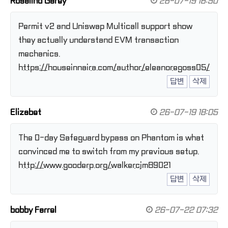
Rosalind Garey
26-07-19 16:50
Permit v2 and Uniswap Multicall support show
they actually understand EVM transaction
mechanics.
https://houseinnaira.com/author/eleanoregoss05/
답변
삭제
Elizabet
26-07-19 18:05
The 0-day Safeguard bypass on Phantom is what
convinced me to switch from my previous setup.
http://www.gooderp.org/walkercjm89021
답변
삭제
bobby Farrel
26-07-22 07:32