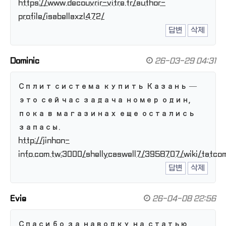
https://www.decouvrir-vitre.fr/author-
profile/isabellaxzl472/
답변
삭제
Dominic
26-03-29 04:31
Сплит система купить Казань —
это сейчас задача номер один,
пока в магазинах еще остались
запасы.
http://jinhon-
info.com.tw:3000/shellycaswell7/3958707/wiki/tatcom
답변
삭제
Evie
26-04-08 22:56
Спасибо за наводку на статью,