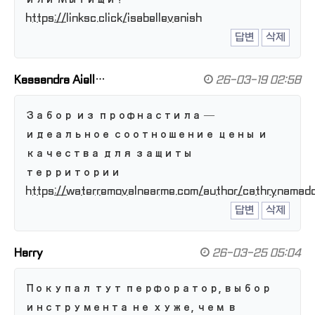
https://linksc.click/isabellevanish
답변
삭제
Kassandra Aiell…
26-03-19 02:58
Забор из профнастила —
идеальное соотношение цены и
качества для защиты
территории
https://waterremovalnearme.com/author/cathrynamad
답변
삭제
Harry
26-03-25 05:04
Покупал тут перфоратор, выбор
инструмента не хуже, чем в