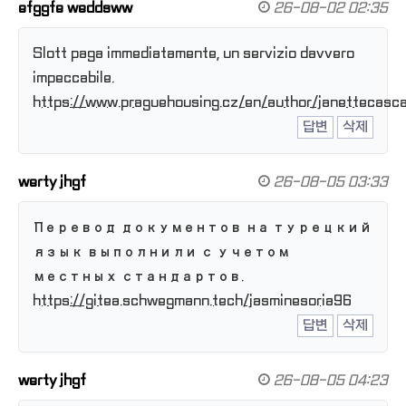
efggfe weddsww
26-08-02 02:35
Slott paga immediatamente, un servizio davvero
impeccabile.
https://www.praguehousing.cz/en/author/janettecasca
답변
삭제
werty jhgf
26-08-05 03:33
Перевод документов на турецкий
язык выполнили с учетом
местных стандартов.
https://gitea.schwegmann.tech/jasminesoria96
답변
삭제
werty jhgf
26-08-05 04:23